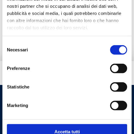
nostri partner che si occupano di analisi dei dati web,
Productos alternativos
pubblicità e social media, i quali potrebbero combinarle
con altre informazioni che hai fornito loro o che hanno
raccolto dal tuo utilizzo dei loro servizi.
Pieza de repuesto
Selezione
Necessari
del
consenso
Preferenze
¿Necesitas ayuda?
Statistiche
Marketing
Accetta tutti