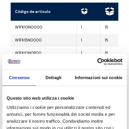
Código de artículo
W1FK10N0000
1
15
W1FK15N0000
1
15
W1FK10N0P00
1
15
W1FK15N0P00
1
15
Consenso
Dettagli
Informazioni sui cookie
Questo sito web utilizza i cookie
Descripción
Utilizziamo i cookie per personalizzare contenuti ed
annunci, per fornire funzionalità dei social media e per
Documentación
analizzare il nostro traffico. Condividiamo inoltre
informazioni sul modo in cui utilizzi il nostro sito con i