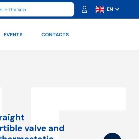
EN
IT
ES
EVENTS
CONTACTS
FR
PT
DE
RU
raight
tible valve and