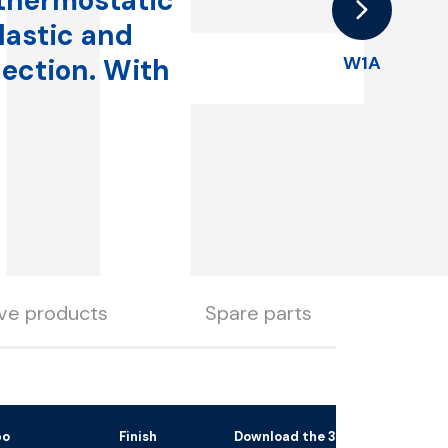
F
 thermostatic
lastic and
W1A
nection. With
ive products
Spare parts
bo
Finish
Download the 3D file