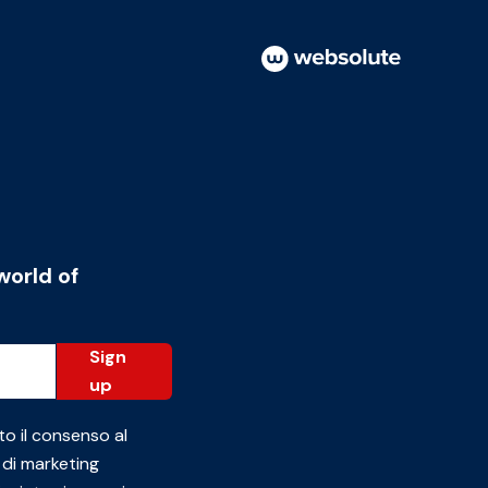
world of
Sign
up
to il consenso al
 di marketing