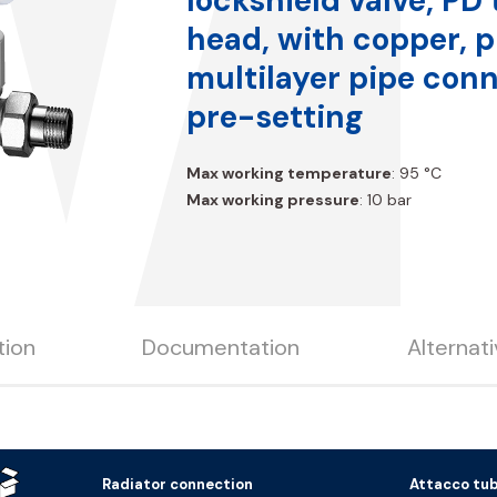
W1
lockshield valve, PD
head, with copper, p
multilayer pipe con
pre-setting
Max working temperature
: 95 °C
Max working pressure
: 10 bar
tion
Documentation
Alternat
Radiator connection
Attacco tu