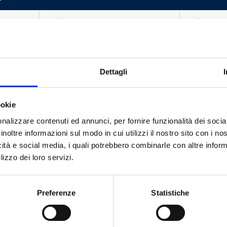
G 3/8 M
G 1/2 EK
G 1/2 M
G 1/2 EK
G 3/8 M
G 1/2 EK
Dettagli
G 1/2 M
G 1/2 EK
ookie
nalizzare contenuti ed annunci, per fornire funzionalità dei socia
inoltre informazioni sul modo in cui utilizzi il nostro sito con i n
icità e social media, i quali potrebbero combinarle con altre inform
lizzo dei loro servizi.
Do you need help?
Preferenze
Statistiche