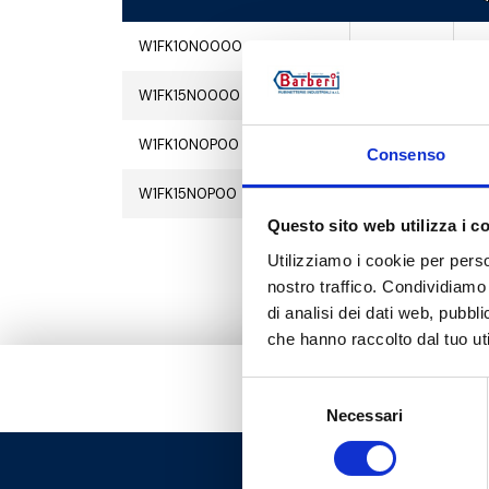
W1FK10N0000
1
15
W1FK15N0000
1
15
W1FK10N0P00
1
15
Consenso
W1FK15N0P00
1
15
Questo sito web utilizza i c
Utilizziamo i cookie per perso
nostro traffico. Condividiamo 
di analisi dei dati web, pubbl
che hanno raccolto dal tuo uti
Selezione
Necessari
del
consenso