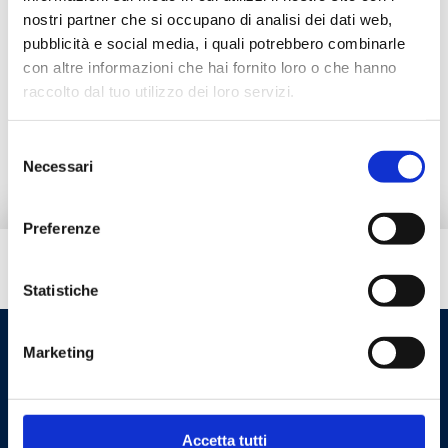
nostri partner che si occupano di analisi dei dati web,
pubblicità e social media, i quali potrebbero combinarle
Produits alternatifs
con altre informazioni che hai fornito loro o che hanno
raccolto dal tuo utilizzo dei loro servizi.
Pièces de rechange
Selezione
Necessari
del
consenso
Preferenze
Besoin d’aide ?
Statistiche
Marketing
Accetta tutti