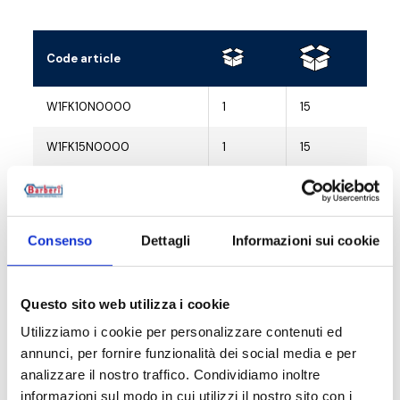
Code article
R
W1FK10N0000
1
15
G
W1FK15N0000
1
15
G
W1FK10N0P00
1
15
G
W1FK15N0P00
1
15
G
Consenso
Dettagli
Informazioni sui cookie
Questo sito web utilizza i cookie
Description
Utilizziamo i cookie per personalizzare contenuti ed
annunci, per fornire funzionalità dei social media e per
analizzare il nostro traffico. Condividiamo inoltre
Documentation
informazioni sul modo in cui utilizzi il nostro sito con i