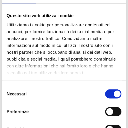
Questo sito web utilizza i cookie
B6X
Utilizziamo i cookie per personalizzare contenuti ed
annunci, per fornire funzionalità dei social media e per
Vanne thermostatisable droite, raccord
analizzare il nostro traffico. Condividiamo inoltre
cuivre, plastique et multicouches, avec
informazioni sul modo in cui utilizzi il nostro sito con i
bouchon de chantier, raccord tête M30x1,5
nostri partner che si occupano di analisi dei dati web,
pubblicità e social media, i quali potrebbero combinarle
Température maximum de service
: 95 °C.
con altre informazioni che hai fornito loro o che hanno
Pression maximum de service
: 10 bar
raccolto dal tuo utilizzo dei loro servizi.
Aller au produit
Selezione
Necessari
del
consenso
Preferenze