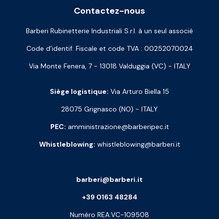
Contactez-nous
Barberi Rubinetterie Industriali S.r.l. à un seul associé
Code d’identif. Fiscale et code TVA : 00252070024
Via Monte Fenera, 7 - 13018 Valduggia (VC) - ITALY
Siège logistique:
Via Arturo Biella 15
28075 Grignasco (NO) - ITALY
PEC:
amministrazione@barberipec.it
Whistleblowing:
whistleblowing@barberi.it
barberi@barberi.it
+39 0163 48284
Numéro REA:VC-109508