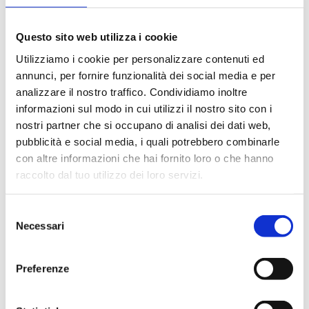
Questo sito web utilizza i cookie
B6X
Utilizziamo i cookie per personalizzare contenuti ed
Straight thermostatic-convertible valve with
annunci, per fornire funzionalità dei social media e per
copper, plastic and multilayer pipe
analizzare il nostro traffico. Condividiamo inoltre
connection, protective cap, M30x1,5 head
connection
informazioni sul modo in cui utilizzi il nostro sito con i
nostri partner che si occupano di analisi dei dati web,
pubblicità e social media, i quali potrebbero combinarle
Max working temperature
: 95 °C
con altre informazioni che hai fornito loro o che hanno
Max working pressure
: 10 bar
raccolto dal tuo utilizzo dei loro servizi.
Go to the product
Selezione
Necessari
del
consenso
Preferenze