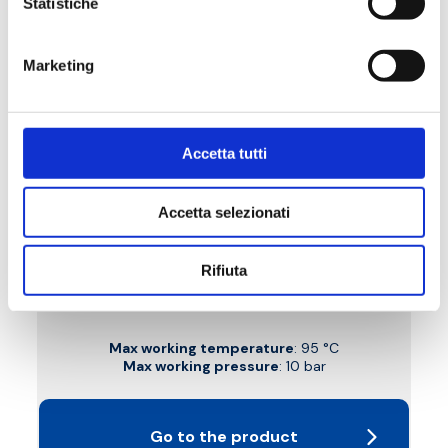
Statistiche
Marketing
Accetta tutti
Accetta selezionati
B6P
Rifiuta
Straight lockshield valve with copper, plastic
and multilayer pipe connection
Max working temperature
: 95 °C
Max working pressure
: 10 bar
Go to the product