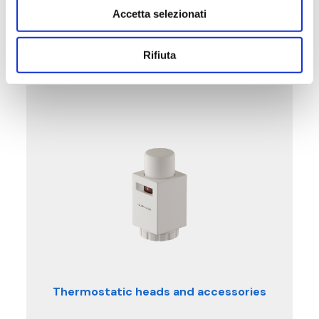
See the products in this category
Accetta selezionati
Rifiuta
Thermostatic heads and accessories