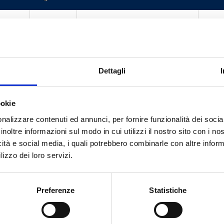
1
Wilo
Para 
1
Grundfos
UPM3 
1
Grundfos
(Extr
Dettagli
1
SenzaPompa
SANS
ookie
nalizzare contenuti ed annunci, per fornire funzionalità dei socia
inoltre informazioni sul modo in cui utilizzi il nostro sito con i n
icità e social media, i quali potrebbero combinarle con altre inform
lizzo dei loro servizi.
Besoin d’aide ?
Preferenze
Statistiche