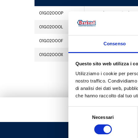
01G02000P
G 1 M - (G 1 M+G 3/4 F)
01G02000L
G 1 M - (G 1 M+G 3/4 F)
01G02000F
G 1 M - (G 1 M+G 3/4 F)
Consenso
01G02000X
G 1 M - (G 1 M+G 3/4 F)
Questo sito web utilizza i c
Utilizziamo i cookie per perso
nostro traffico. Condividiamo 
di analisi dei dati web, pubbl
che hanno raccolto dal tuo uti
Selezione
Necessari
del
consenso