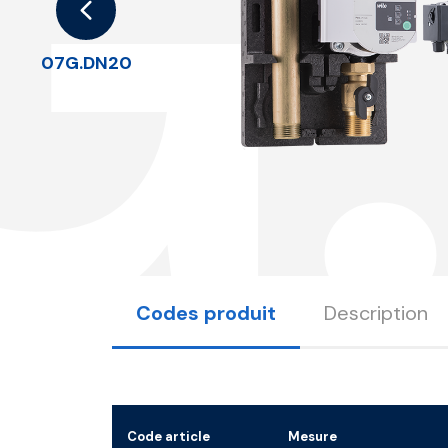
G
07G.DN20
Codes produit
Description
Code article
Mesure