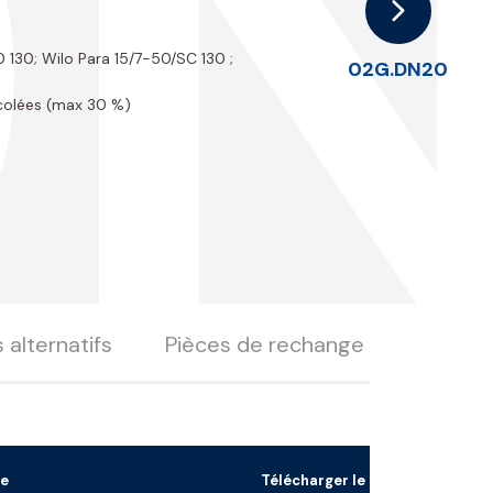
D
130; Wilo Para 15/7-50/SC 130 ;
02G.DN20
lycolées (max 30 %)
 alternatifs
Pièces de rechange
e
Télécharger le fichier 3D