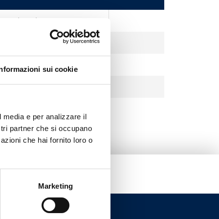
15-130/7-50/SC-9
AUTO 15-70 130
a EU) UPSO 15-65 130
Informazioni sui cookie
 POMPE
l media e per analizzare il
ostri partner che si occupano
azioni che hai fornito loro o
Marketing