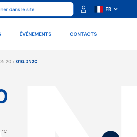
FR
IT
ES
S
ÉVÉNEMENTS
CONTACTS
PT
DE
RU
 DN 20
01G.DN20
EN
0
0
0 °C