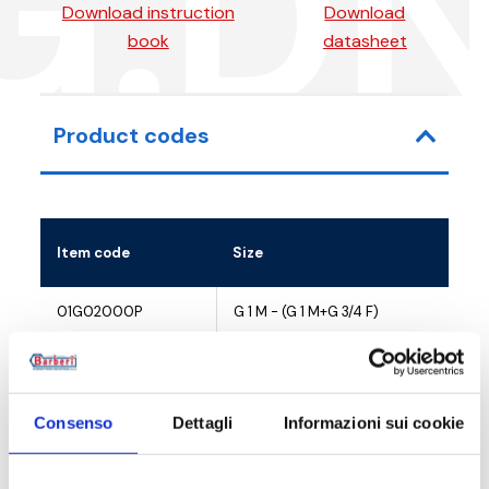
G.D
Download instruction
Download
book
datasheet
Product codes
Item code
Size
01G02000P
G 1 M - (G 1 M+G 3/4 F)
01G02000L
G 1 M - (G 1 M+G 3/4 F)
01G02000F
G 1 M - (G 1 M+G 3/4 F)
Consenso
Dettagli
Informazioni sui cookie
01G02000X
G 1 M - (G 1 M+G 3/4 F)