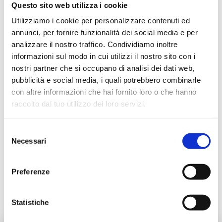
Questo sito web utilizza i cookie
Utilizziamo i cookie per personalizzare contenuti ed
annunci, per fornire funzionalità dei social media e per
Description
analizzare il nostro traffico. Condividiamo inoltre
informazioni sul modo in cui utilizzi il nostro sito con i
nostri partner che si occupano di analisi dei dati web,
Documentation
pubblicità e social media, i quali potrebbero combinarle
con altre informazioni che hai fornito loro o che hanno
raccolto dal tuo utilizzo dei loro servizi.
Accessories
Selezione
Necessari
del
Alternative products
consenso
Preferenze
Spare parts
Statistiche