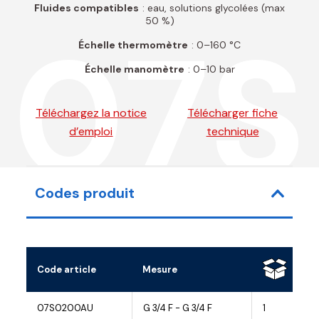
Fluides compatibles
: eau, solutions glycolées (max
50 %)
07S
Échelle thermomètre
: 0–160 °C
Échelle manomètre
: 0–10 bar
Téléchargez la notice
Télécharger fiche
d’emploi
technique
Codes produit
Code article
Mesure
07S0200AU
G 3/4 F - G 3/4 F
1