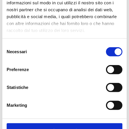
informazioni sul modo in cui utilizzi il nostro sito con i
07S0200AXM
G 3/4 M - G 3/4 M
1
nostri partner che si occupano di analisi dei dati web,
pubblicità e social media, i quali potrebbero combinarle
07S0200BUM
G 3/4 M - G 3/4 M
1
con altre informazioni che hai fornito loro o che hanno
raccolto dal tuo utilizzo dei loro servizi.
07S0200BSM
G 3/4 M - G 3/4 M
1
Selezione
07S0200BAM
G 3/4 M - G 3/4 M
1
Necessari
del
consenso
07S0200BXM
G 3/4 M - G 3/4 M
1
Preferenze
Statistiche
Description
Marketing
Documentation