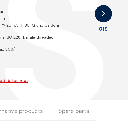
S
ar
min
PA 20-7,5 III 130, Grundfos Solar
01S
ons ISO 228-1; male threaded
(max 50%)
ad datasheet
rnative products
Spare parts