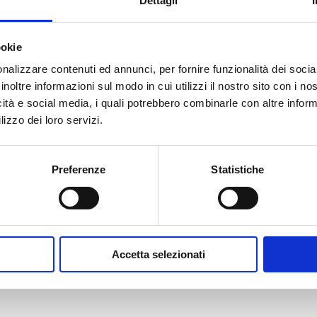
Dettagli
1
Grundfos
UPM3 Solar 15-75 130
ookie
1
GPA
GPA 20-7,5 III 130
nalizzare contenuti ed annunci, per fornire funzionalità dei socia
1
Grundfos
(Extra EU) Solar 15-65 13
inoltre informazioni sul modo in cui utilizzi il nostro sito con i n
icità e social media, i quali potrebbero combinarle con altre inform
1
SenzaPompa
WITHOUT PUMP
lizzo dei loro servizi.
1
Grundfos
UPM3 Solar 15-75 130
Preferenze
Statistiche
1
GPA
GPA 20-7,5 III 130
1
Grundfos
(Extra EU) Solar 15-70 13
1
SenzaPompa
WITHOUT PUMP
Accetta selezionati