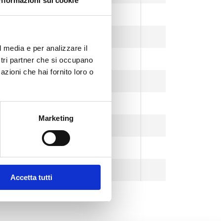
Informazioni sui cookie
0,5–15
-
0,5–15
-
l media e per analizzare il
0
0,5–15
-
ostri partner che si occupano
azioni che hai fornito loro o
0,5–15
-
3–35
-
Marketing
3–35
-
0
3–35
-
3–35
-
Accetta tutti