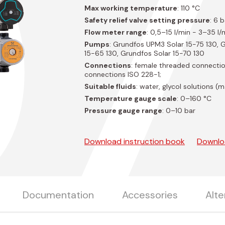
07
Max working temperature
: 110 °C
Safety relief valve setting pressure
: 6 b
Flow meter range
: 0,5–15 l/min - 3–35 l/
Pumps
: Grundfos UPM3 Solar 15-75 130, G
15-65 130, Grundfos Solar 15-70 130
Connections
: female threaded connecti
connections ISO 228-1;
Suitable fluids
: water, glycol solutions 
Temperature gauge scale
: 0–160 °C
Pressure gauge range
: 0–10 bar
Download instruction book
Downlo
Documentation
Accessories
Alte