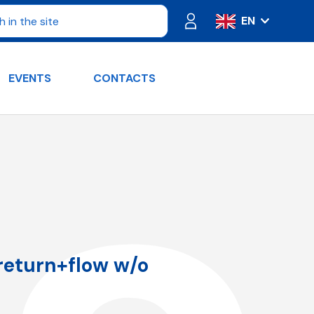
EN
IT
ES
EVENTS
CONTACTS
FR
PT
DE
RU
 return+flow w/o