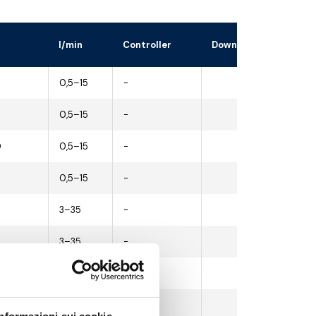
l/min
Controller
Download the 3D file
0,5–15
-
0,5–15
-
0
0,5–15
-
0,5–15
-
3–35
-
3–35
-
0
3–35
-
3–35
-