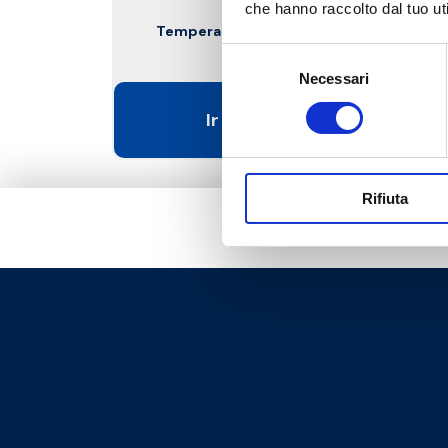
che hanno raccolto dal tuo uti
Temperatura máxima de exercício
:
140 °C
Selezione
Necessari
del
consenso
Ir para o produto
Rifiuta