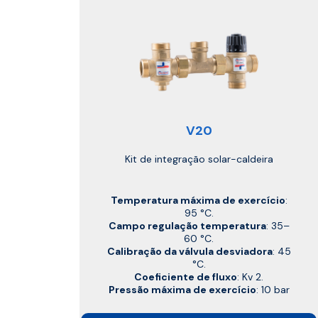
V20
Kit de integração solar-caldeira
Temperatura máxima de exercício
:
95 °C.
Campo regulação temperatura
: 35–
60 °C.
Calibração da válvula desviadora
: 45
°C.
Coeficiente de fluxo
: Kv 2.
Pressão máxima de exercício
: 10 bar