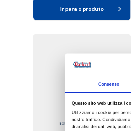
Ir para o produto
Consenso
Questo sito web utilizza i c
V20.1
Utilizziamo i cookie per perso
nostro traffico. Condividiamo 
Isolamento para kit V20
di analisi dei dati web, pubbl