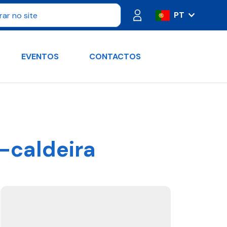
PT
IT
ES
EVENTOS
CONTACTOS
FR
DE
RU
EN
r-caldeira