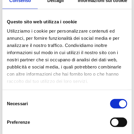
Consenso
Dettagli
Informazioni sui cookie
Questo sito web utilizza i cookie
Utilizziamo i cookie per personalizzare contenuti ed
V20.L2
annunci, per fornire funzionalità dei social media e per
analizzare il nostro traffico. Condividiamo inoltre
Kit di integrazione solare-caldaia
informazioni sul modo in cui utilizzi il nostro sito con i
nostri partner che si occupano di analisi dei dati web,
Temperatura massima di esercizio
: 95 °C
pubblicità e social media, i quali potrebbero combinarle
Campo di regolazione temperatura
: 35–60
con altre informazioni che hai fornito loro o che hanno
°C
Taratura valvola deviatrice
: 45 °C
raccolto dal tuo utilizzo dei loro servizi.
Coefficiente di flusso
: Kv 2
Pressione massima di esercizio
: 10 bar
Selezione
Necessari
del
consenso
Vai al prodotto
Preferenze