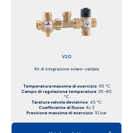
V20
Kit di integrazione solare-caldaia
Temperatura massima di esercizio
: 95 °C
Campo di regolazione temperatura
: 35–60
°C
Taratura valvola deviatrice
: 45 °C
Coefficiente di flusso
: Kv 2
Pressione massima di esercizio
: 10 bar