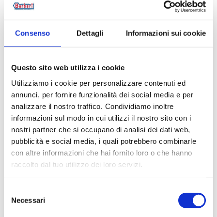
12/03/2024
Consenso
Dettagli
Informazioni sui cookie
Questo sito web utilizza i cookie
Utilizziamo i cookie per personalizzare contenuti ed
annunci, per fornire funzionalità dei social media e per
analizzare il nostro traffico. Condividiamo inoltre
informazioni sul modo in cui utilizzi il nostro sito con i
nostri partner che si occupano di analisi dei dati web,
MCE Milan | Pad 4 - Stand D33 E34
pubblicità e social media, i quali potrebbero combinarle
con altre informazioni che hai fornito loro o che hanno
#EVENT
raccolto dal tuo utilizzo dei loro servizi.
Selezione
Necessari
del
consenso