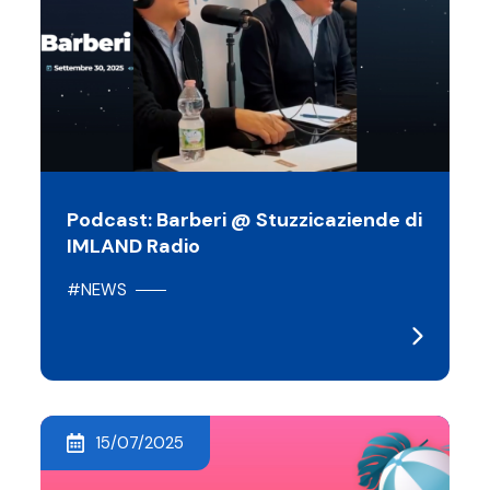
Podcast: Barberi @ Stuzzicaziende di
IMLAND Radio
#NEWS
15/07/2025