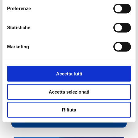
22/01/2024
Preferenze
Statistiche
Marketing
Accetta tutti
AHR Expo Chicago | Booth S10558
Accetta selezionati
#EVENT
Rifiuta