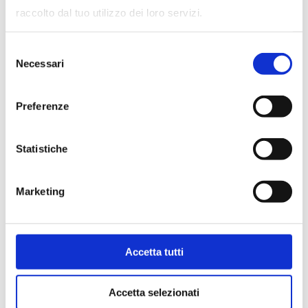
raccolto dal tuo utilizzo dei loro servizi.
#EVENT
Selezione
Necessari
del
consenso
Preferenze
22.01.2024
Statistiche
Marketing
Accetta tutti
Accetta selezionati
AHR Expo Chicago | Booth S10558