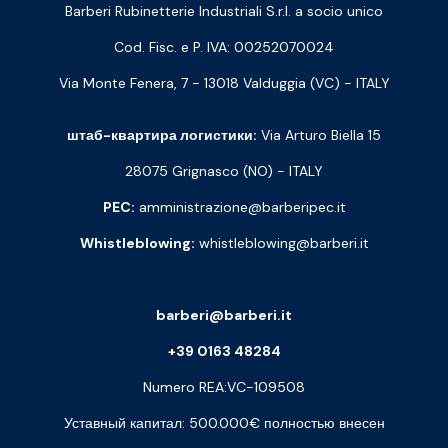
Barberi Rubinetterie Industriali S.r.l. a socio unico
Cod. Fisc. e P. IVA: 00252070024
Via Monte Fenera, 7 - 13018 Valduggia (VC) - ITALY
штаб-квартира логистики:
Via Arturo Biella 15
28075 Grignasco (NO) - ITALY
PEC:
amministrazione@barberipec.it
Whistleblowing:
whistleblowing@barberi.it
barberi@barberi.it
+39 0163 48284
Numero REA:VC-109508
Уставный капитал: 500.000€ полностью внесен