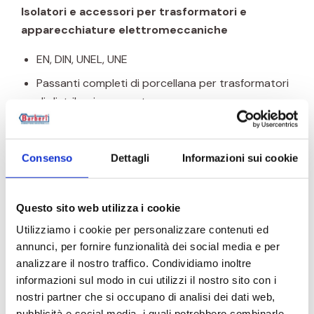
Isolatori e accessori per trasformatori e
apparecchiature elettromeccaniche
EN, DIN, UNEL, UNE
Passanti completi di porcellana per trasformatori
di distribuzione e potenza
Involucri per porcellana (altezza max 4m,
diametro estermo max 1m)
Consenso
Dettagli
Informazioni sui cookie
Portanti in porcellana per esterno ed interno MT
e AT
Questo sito web utilizza i cookie
Isolatori in porcellana speciali a richiesta
Utilizziamo i cookie per personalizzare contenuti ed
Passanti per trasformatori di distribuzione in
annunci, per fornire funzionalità dei social media e per
resina epossidica
analizzare il nostro traffico. Condividiamo inoltre
Isolatori speciali in resina epossidica
informazioni sul modo in cui utilizzi il nostro sito con i
nostri partner che si occupano di analisi dei dati web,
Valvole per trasformatori di distribuzione e
pubblicità e social media, i quali potrebbero combinarle