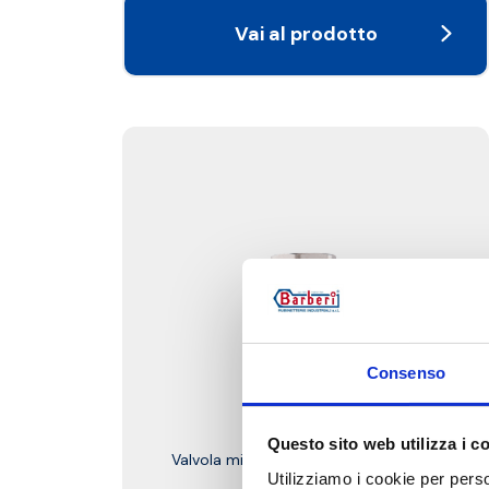
Vai al prodotto
Consenso
630.101.N
Questo sito web utilizza i c
Valvola miscelatrice termostatica per
Utilizziamo i cookie per perso
riscaldamento