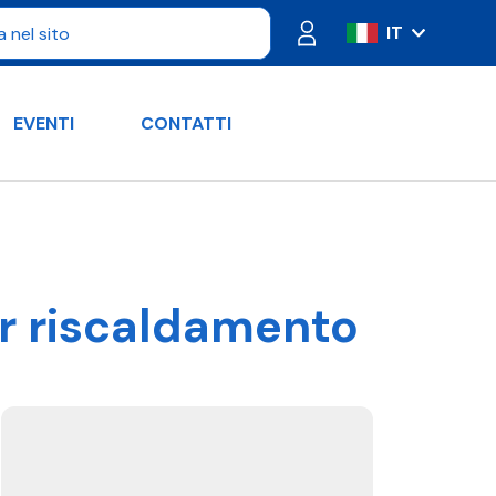
IT
ES
FR
EVENTI
CONTATTI
PT
DE
RU
EN
er riscaldamento