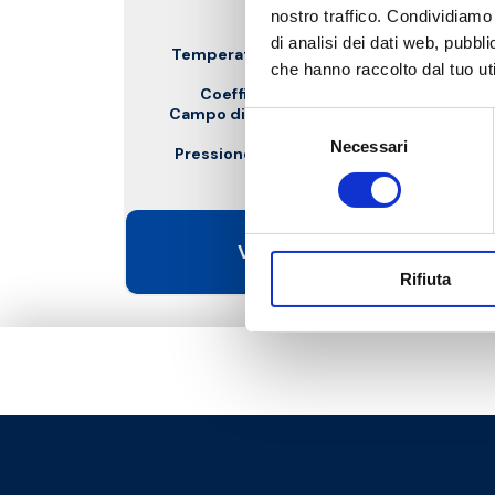
nostro traffico. Condividiamo 
di analisi dei dati web, pubbl
Temperatura massima di esercizio
:
che hanno raccolto dal tuo uti
90 °C
Coefficiente di flusso
: Kv 3,5
Campo di regolazione temperatura
:
Selezione
25–50 °C
Necessari
del
Pressione massima di esercizio
: 10
bar
consenso
Vai al prodotto
Rifiuta