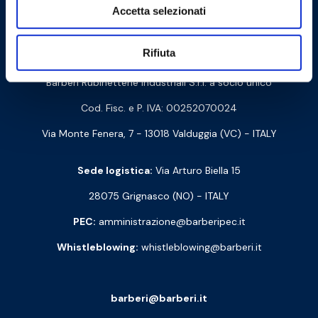
Cookie Policy
Privacy Policy
Accetta selezionati
Contattaci
Rifiuta
Barberi Rubinetterie Industriali S.r.l. a socio unico
Cod. Fisc. e P. IVA: 00252070024
Via Monte Fenera, 7 - 13018 Valduggia (VC) - ITALY
Sede logistica:
Via Arturo Biella 15
28075 Grignasco (NO) - ITALY
PEC:
amministrazione@barberipec.it
Whistleblowing:
whistleblowing@barberi.it
barberi@barberi.it