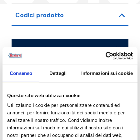
Codici prodotto
Codice articolo
Misura
V3802000003
G 3/4 M - G 
Consenso
Dettagli
Informazioni sui cookie
V3802500003
G 1 M - G 1 R
Questo sito web utilizza i cookie
Utilizziamo i cookie per personalizzare contenuti ed
annunci, per fornire funzionalità dei social media e per
Descrizione
analizzare il nostro traffico. Condividiamo inoltre
informazioni sul modo in cui utilizzi il nostro sito con i
nostri partner che si occupano di analisi dei dati web,
Documentazione