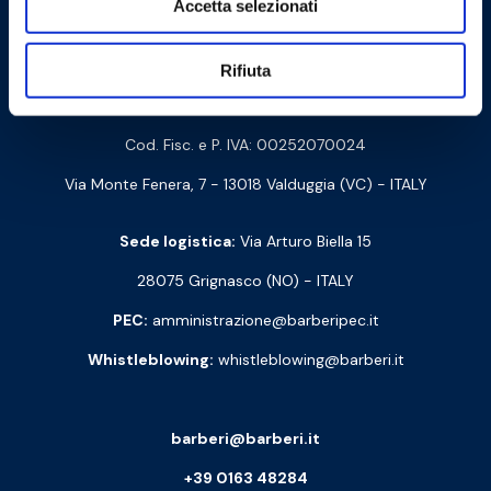
Accetta selezionati
Contattaci
Rifiuta
Barberi Rubinetterie Industriali S.r.l. a socio unico
Cod. Fisc. e P. IVA: 00252070024
Via Monte Fenera, 7 - 13018 Valduggia (VC) - ITALY
Sede logistica:
Via Arturo Biella 15
28075 Grignasco (NO) - ITALY
PEC:
amministrazione@barberipec.it
Whistleblowing:
whistleblowing@barberi.it
barberi@barberi.it
+39 0163 48284