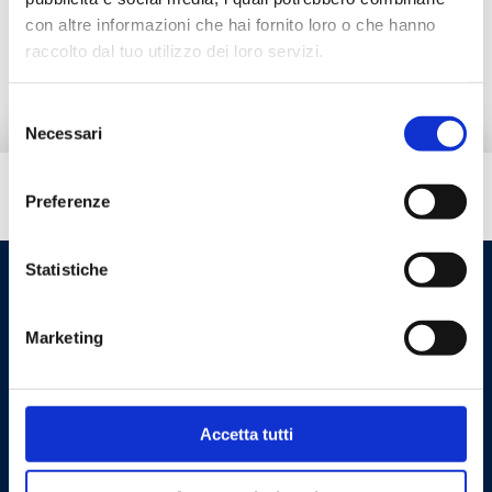
con altre informazioni che hai fornito loro o che hanno
Prodotti alternativi
raccolto dal tuo utilizzo dei loro servizi.
Selezione
Necessari
del
consenso
Hai bisogno di aiuto?
Preferenze
Statistiche
Marketing
Accetta tutti
Cookie Policy
Privacy Policy