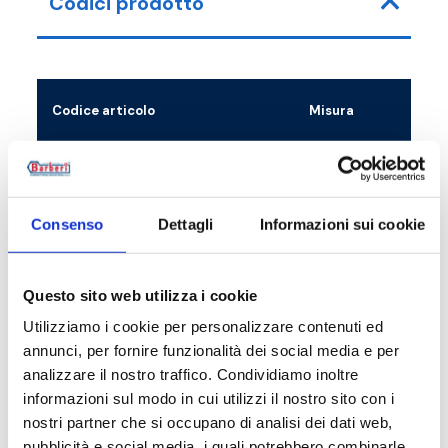
Codici prodotto
Codice articolo
Misura
37D0250001T
G 1 F - G 1 1/2 RN
Consenso
Dettagli
Informazioni sui cookie
Descrizione
Questo sito web utilizza i cookie
Utilizziamo i cookie per personalizzare contenuti ed
Documentazione
annunci, per fornire funzionalità dei social media e per
analizzare il nostro traffico. Condividiamo inoltre
informazioni sul modo in cui utilizzi il nostro sito con i
Accessori
nostri partner che si occupano di analisi dei dati web,
pubblicità e social media, i quali potrebbero combinarle