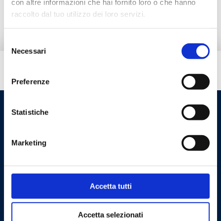
con altre informazioni che hai fornito loro o che hanno
Ricambi
raccolto dal tuo utilizzo dei loro servizi.
Selezione
Necessari
del
consenso
Hai bisogno di aiuto?
Preferenze
Statistiche
Marketing
Accetta tutti
Cookie Policy
Privacy Policy
Accetta selezionati