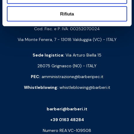
Contattaci
Rifiuta
Barberi Rubinetterie Industriali S.r.l. a socio unico
Cod. Fisc. e P. IVA: 00252070024
Via Monte Fenera, 7 - 13018 Valduggia (VC) - ITALY
Sede logistica:
Via Arturo Biella 15
28075 Grignasco (NO) - ITALY
PEC:
amministrazione@barberipec.it
Whistleblowing:
whistleblowing@barberi.it
barberi@barberi.it
+39 0163 48284
Numero REA:VC-109508