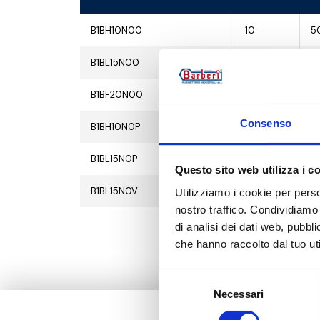
B1BH10N00
10
5
B1BL15N00
10
5
B1BF20N00
10
5
Consenso
B1BH10N0P
10
5
B1BL15N0P
10
5
Questo sito web utilizza i c
B1BL15N0V
10
5
Utilizziamo i cookie per perso
nostro traffico. Condividiamo 
di analisi dei dati web, pubbl
che hanno raccolto dal tuo uti
Selezione
Necessari
del
consenso