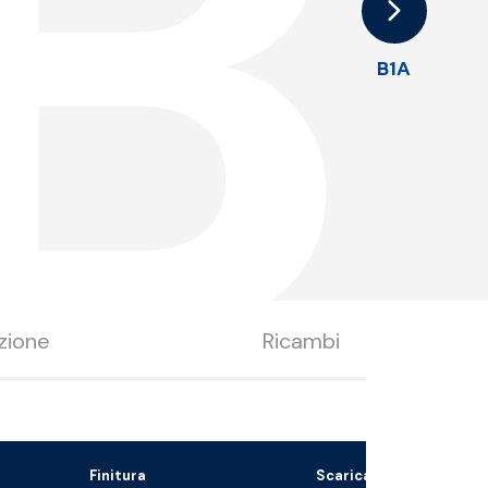
B
B1A
zione
Ricambi
Finitura
Scarica il file 3D