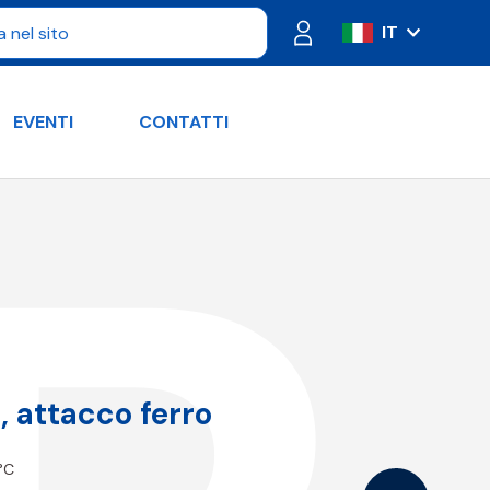
IT
ES
FR
EVENTI
CONTATTI
PT
DE
RU
EN
 attacco ferro
 °C