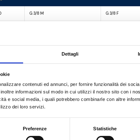
0
G 3/8 M
G 3/8 F
0
G 1/2 M
G 1/2 F
0
G 3/4 M
G 3/4 F
Dettagli
0
G 3/8 M
G 3/8 F
0
G 1/2 M
G 1/2 F
ookie
0
G 1/2 M
G 1/2 F
nalizzare contenuti ed annunci, per fornire funzionalità dei socia
inoltre informazioni sul modo in cui utilizzi il nostro sito con i n
icità e social media, i quali potrebbero combinarle con altre inform
lizzo dei loro servizi.
Preferenze
Statistiche
Hai bisogno di aiuto?