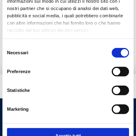
informazioni sul modo in cui utilizzi il nostro sito con i
Documentazione
nostri partner che si occupano di analisi dei dati web,
pubblicità e social media, i quali potrebbero combinarle
con altre informazioni che hai fornito loro o che hanno
Accessori
raccolto dal tuo utilizzo dei loro servizi.
Ricambi
Selezione
Necessari
del
consenso
Preferenze
Hai bisogno di aiuto?
Statistiche
Marketing
Accetta tutti