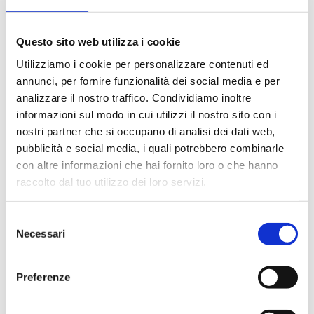
B2QK10WBP
2
20
B2QK10BM0
2
20
Questo sito web utilizza i cookie
Utilizziamo i cookie per personalizzare contenuti ed
B2QK15BM0
2
20
annunci, per fornire funzionalità dei social media e per
analizzare il nostro traffico. Condividiamo inoltre
B2QK10BMP
2
20
informazioni sul modo in cui utilizzi il nostro sito con i
nostri partner che si occupano di analisi dei dati web,
pubblicità e social media, i quali potrebbero combinarle
con altre informazioni che hai fornito loro o che hanno
Descrizione
raccolto dal tuo utilizzo dei loro servizi.
Selezione
Documentazione
Necessari
del
consenso
Preferenze
Accessori