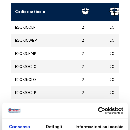
Codice articolo
B2QK15CLP
2
20
B2QK15WBP
2
20
B2QK15BMP
2
20
B2QK10CL0
2
20
B2QK15CL0
2
20
B2QK10CLP
2
20
B2QK10WB0
2
20
B2QK15WB0
2
20
Consenso
Dettagli
Informazioni sui cookie