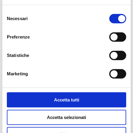
Selezione
V50
Necessari
del
consenso
Valvola miscelatrice con doppio filetto
Preferenze
Temperatura massima di esercizio
: 110 °C
Pressione massima di esercizio
: 10 bar
Statistiche
Vai al prodotto
Marketing
Accetta tutti
Accetta selezionati