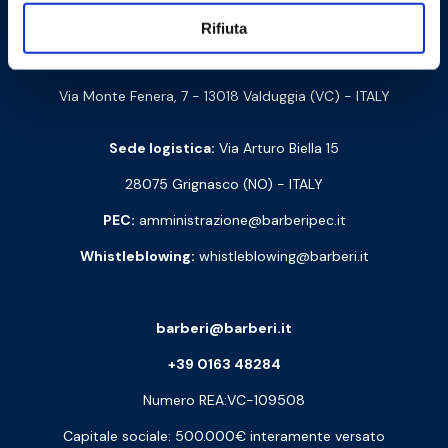
Barberi Rubinetterie Industriali S.r.l. a socio unico
Rifiuta
Cod. Fisc. e P. IVA: 00252070024
Via Monte Fenera, 7 - 13018 Valduggia (VC) - ITALY
Sede logistica:
Via Arturo Biella 15
28075 Grignasco (NO) - ITALY
PEC:
amministrazione@barberipec.it
Whistleblowing:
whistleblowing@barberi.it
barberi@barberi.it
+39 0163 48284
Numero REA:VC-109508
Capitale sociale: 500.000€ interamente versato