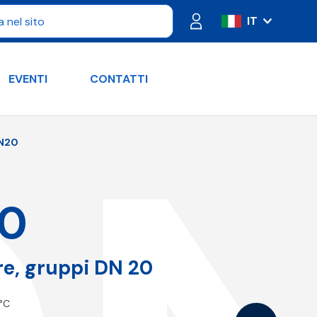
IT
ES
FR
EVENTI
CONTATTI
PT
DE
RU
N20
EN
0
re, gruppi DN 20
 °C