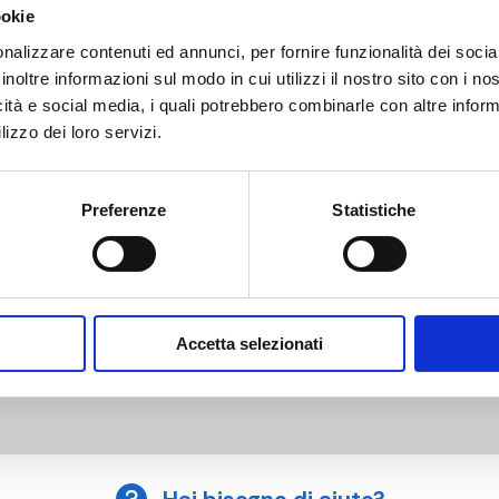
ookie
1
Grundfos
nalizzare contenuti ed annunci, per fornire funzionalità dei socia
inoltre informazioni sul modo in cui utilizzi il nostro sito con i n
1
Wilo
icità e social media, i quali potrebbero combinarle con altre inform
lizzo dei loro servizi.
1
Grundfos
1
Wilo
Preferenze
Statistiche
1
Grundfos
1
Wilo
Accetta selezionati