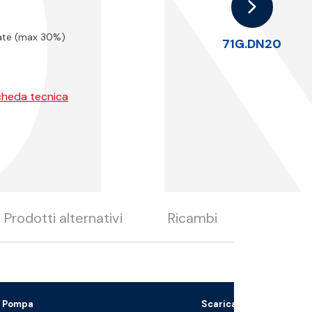
D
olate (max 30%)
71G.DN20
cheda tecnica
Prodotti alternativi
Ricambi
Pompa
Scarica il file 3D