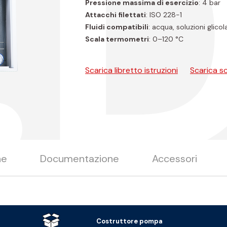
.
Pressione massima di esercizio
: 4 bar
Attacchi filettati
: ISO 228-1
Fluidi compatibili
: acqua, soluzioni glic
Scala termometri
: 0–120 °C
Scarica libretto istruzioni
Scarica s
ne
Documentazione
Accessori
Costruttore pompa