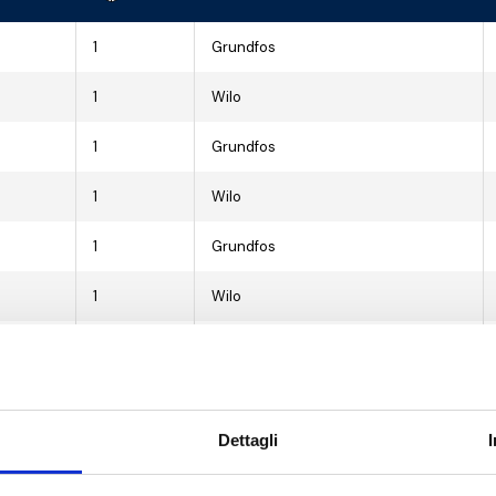
1
Grundfos
1
Wilo
1
Grundfos
1
Wilo
1
Grundfos
1
Wilo
1
Grundfos
1
Wilo
Dettagli
1
Grundfos
1
Wilo