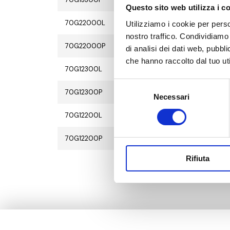
Questo sito web utilizza i c
70G22000L
G 1 M - G 3/4 F
Utilizziamo i cookie per perso
nostro traffico. Condividiamo 
70G22000P
G 1 M - G 3/4 F
di analisi dei dati web, pubbl
che hanno raccolto dal tuo uti
70G12300L
G 1 M - G 3/4 F
Selezione
70G12300P
G 1 M - G 3/4 F
Necessari
del
consenso
70G12200L
G 1 M - G 3/4 F
70G12200P
G 1 M - G 3/4 F
Rifiuta