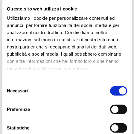
07G02000X
G 1 M - (G 1 M+G 3/4 F)
Questo sito web utilizza i cookie
Utilizziamo i cookie per personalizzare contenuti ed
annunci, per fornire funzionalità dei social media e per
analizzare il nostro traffico. Condividiamo inoltre
Descrizione
informazioni sul modo in cui utilizzi il nostro sito con i
nostri partner che si occupano di analisi dei dati web,
pubblicità e social media, i quali potrebbero combinarle
Documentazione
con altre informazioni che hai fornito loro o che hanno
raccolto dal tuo utilizzo dei loro servizi.
Accessori
Selezione
Necessari
del
consenso
Prodotti alternativi
Preferenze
Ricambi
Statistiche