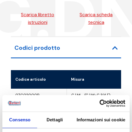
G.D
Scarica libretto
Scarica scheda
istruzioni
tecnica
Codici prodotto
Codice articolo
Misura
07G02000P
G 1 M - (G 1 M+G 3/4 F)
07G02000L
G 1 M - (G 1 M+G 3/4 F)
Consenso
Dettagli
Informazioni sui cookie
07G02000F
G 1 M - (G 1 M+G 3/4 F)