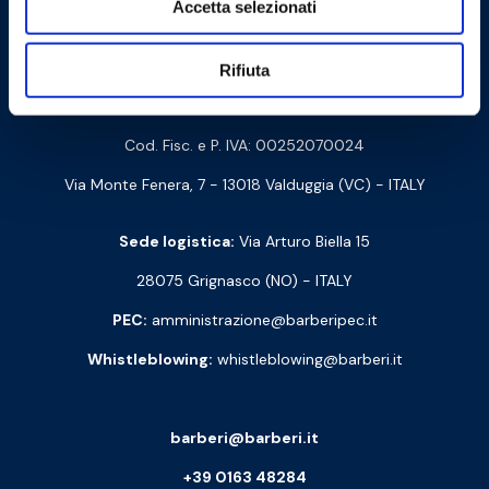
Accetta selezionati
Contattaci
Rifiuta
Barberi Rubinetterie Industriali S.r.l. a socio unico
Cod. Fisc. e P. IVA: 00252070024
Via Monte Fenera, 7 - 13018 Valduggia (VC) - ITALY
Sede logistica:
Via Arturo Biella 15
28075 Grignasco (NO) - ITALY
PEC:
amministrazione@barberipec.it
Whistleblowing:
whistleblowing@barberi.it
barberi@barberi.it
+39 0163 48284