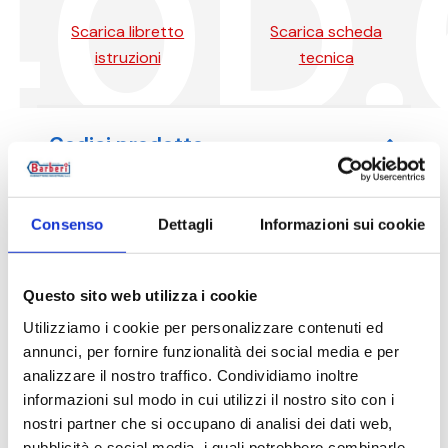
40D.
Scarica libretto
Scarica scheda
istruzioni
tecnica
Codici prodotto
Consenso
Dettagli
Informazioni sui cookie
Codice articolo
Misura
Questo sito web utilizza i cookie
40D0500006
G 2 1/2 M - G 2 1/2
Utilizziamo i cookie per personalizzare contenuti ed
annunci, per fornire funzionalità dei social media e per
analizzare il nostro traffico. Condividiamo inoltre
informazioni sul modo in cui utilizzi il nostro sito con i
Descrizione
nostri partner che si occupano di analisi dei dati web,
pubblicità e social media, i quali potrebbero combinarle