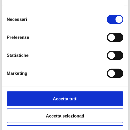
Selezione
Necessari
del
consenso
Preferenze
Statistiche
Marketing
Accetta tutti
52D050.03
2 valvole a sfera per gruppi DN 40 e DN 50
Accetta selezionati