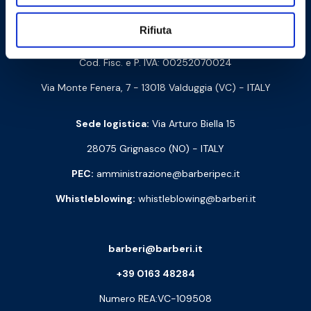
Contattaci
Rifiuta
Barberi Rubinetterie Industriali S.r.l. a socio unico
Cod. Fisc. e P. IVA: 00252070024
Via Monte Fenera, 7 - 13018 Valduggia (VC) - ITALY
Sede logistica:
Via Arturo Biella 15
28075 Grignasco (NO) - ITALY
PEC:
amministrazione@barberipec.it
Whistleblowing:
whistleblowing@barberi.it
barberi@barberi.it
+39 0163 48284
Numero REA:VC-109508