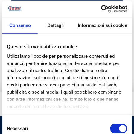
43D050000
Consenso
Dettagli
Informazioni sui cookie
Descrizione
Questo sito web utilizza i cookie
Utilizziamo i cookie per personalizzare contenuti ed
Documentazione
annunci, per fornire funzionalità dei social media e per
analizzare il nostro traffico. Condividiamo inoltre
informazioni sul modo in cui utilizzi il nostro sito con i
nostri partner che si occupano di analisi dei dati web,
pubblicità e social media, i quali potrebbero combinarle
con altre informazioni che hai fornito loro o che hanno
Hai bisogno di aiuto?
raccolto dal tuo utilizzo dei loro servizi.
Selezione
Necessari
del