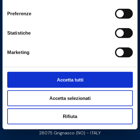
consenso
Preferenze
Statistiche
Cookie Policy
Privacy Policy
Marketing
Contattaci
Accetta tutti
Barberi Rubinetterie Industriali S.r.l. a socio unico
Cod. Fisc. e P. IVA: 00252070024
Accetta selezionati
Via Monte Fenera, 7 - 13018 Valduggia (VC) - ITALY
Rifiuta
Sede logistica:
Via Arturo Biella 15
28075 Grignasco (NO) - ITALY