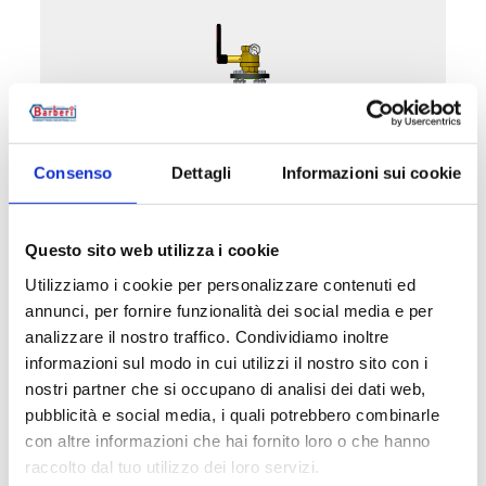
Consenso
Dettagli
Informazioni sui cookie
52D050.01
Questo sito web utilizza i cookie
2 valvole a sfera con attacco flangiato DN 50
Utilizziamo i cookie per personalizzare contenuti ed
PN 16 per pompa
annunci, per fornire funzionalità dei social media e per
analizzare il nostro traffico. Condividiamo inoltre
Temperatura massima di esercizio
: 95 °C
informazioni sul modo in cui utilizzi il nostro sito con i
Pressione massima di esercizio
: 10 bar
nostri partner che si occupano di analisi dei dati web,
pubblicità e social media, i quali potrebbero combinarle
con altre informazioni che hai fornito loro o che hanno
Vai al prodotto
raccolto dal tuo utilizzo dei loro servizi.