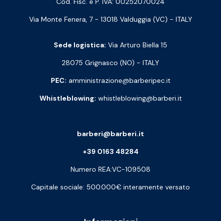
Cod. Fisc. e P. IVA: 00252070024
Via Monte Fenera, 7 - 13018 Valduggia (VC) - ITALY
Sede logistica:
Via Arturo Biella 15
28075 Grignasco (NO) - ITALY
PEC:
amministrazione@barberipec.it
Whistleblowing:
whistleblowing@barberi.it
barberi@barberi.it
+39 0163 48284
Numero REA:VC-109508
Capitale sociale: 500.000€ interamente versato