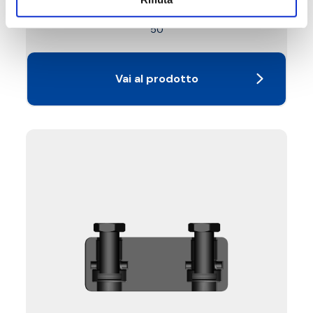
Pressione massima di esercizio
: 10 bar
Abbinabile a gruppi motorizzabili DN 40 e DN
50
Vai al prodotto