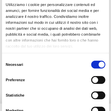
Utilizziamo i cookie per personalizzare contenuti ed
Descrizione
annunci, per fornire funzionalità dei social media e per
analizzare il nostro traffico. Condividiamo inoltre
informazioni sul modo in cui utilizzi il nostro sito con i
Documentazione
nostri partner che si occupano di analisi dei dati web,
pubblicità e social media, i quali potrebbero combinarle
con altre informazioni che hai fornito loro o che hanno
Accessori
raccolto dal tuo utilizzo dei loro servizi.
Selezione
Prodotti alternativi
Necessari
del
consenso
Ricambi
Preferenze
Statistiche
Marketing