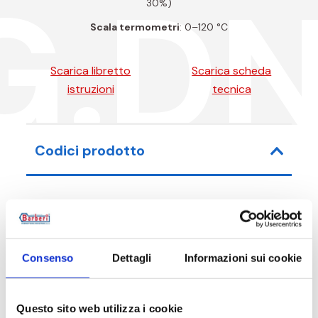
G.D
30%)
Scala termometri
: 0–120 °C
Scarica libretto
Scarica scheda
istruzioni
tecnica
Codici prodotto
Codice articolo
Misura
Consenso
Dettagli
Informazioni sui cookie
01G05000X
G 2 1/2 M - G 2 F
Questo sito web utilizza i cookie