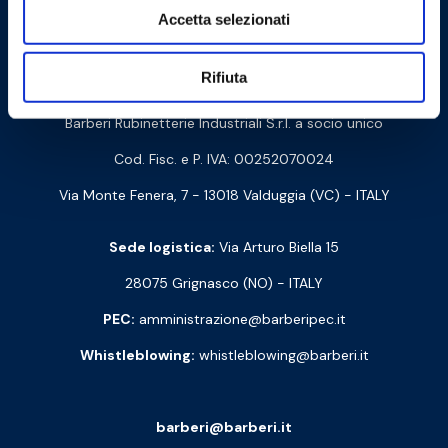
Cookie Policy
Privacy Policy
Accetta selezionati
Rifiuta
Contattaci
Barberi Rubinetterie Industriali S.r.l. a socio unico
Cod. Fisc. e P. IVA: 00252070024
Via Monte Fenera, 7 - 13018 Valduggia (VC) - ITALY
Sede logistica:
Via Arturo Biella 15
28075 Grignasco (NO) - ITALY
PEC:
amministrazione@barberipec.it
Whistleblowing:
whistleblowing@barberi.it
barberi@barberi.it