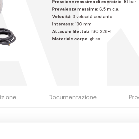
AK
Pressione massima di esercizio
: 10 bar
Prevalenza massima
: 6,5 m c.a.
Velocità
: 3 velocità costante
Interasse
: 130 mm
Attacchi filettati
: ISO 228-1
Materiale corpo
: ghisa
izione
Documentazione
Pro
Misura
N. poli
Cavo [m]