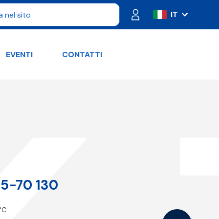
IT
ES
FR
EVENTI
CONTATTI
PT
DE
RU
EN
15-70 130
 °C