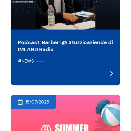
Podcast: Barberi @ Stuzzicaziende di
IMLAND Radio
#NEWS
15/07/2025