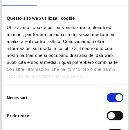
Questo sito web utilizza i cookie
Utilizziamo i cookie per personalizzare contenuti ed
annunci, per fornire funzionalità dei social media e per
analizzare il nostro traffico. Condividiamo inoltre
MCE Milan | Pad 4 - Stand D33 E34
informazioni sul modo in cui utilizzi il nostro sito con i
nostri partner che si occupano di analisi dei dati web,
#EVENT
pubblicità e social media, i quali potrebbero combinarle
con altre informazioni che hai fornito loro o che hanno
raccolto dal tuo utilizzo dei loro servizi.
Selezione
Necessari
del
22/01/2024
consenso
Preferenze