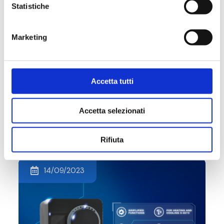
Statistiche
Marketing
AHR Expo Chicago | Booth S10558
Accetta tutti
#EVENT
Accetta selezionati
Rifiuta
14/09/2023