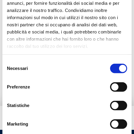
B3VE15BMP
2
20
G 1/2 
annunci, per fornire funzionalità dei social media e per
analizzare il nostro traffico. Condividiamo inoltre
informazioni sul modo in cui utilizzi il nostro sito con i
nostri partner che si occupano di analisi dei dati web,
pubblicità e social media, i quali potrebbero combinarle
Description
con altre informazioni che hai fornito loro o che hanno
raccolto dal tuo utilizzo dei loro servizi.
Documentation
Selezione
Necessari
del
Spare parts
consenso
Preferenze
Statistiche
Do you need help?
Marketing