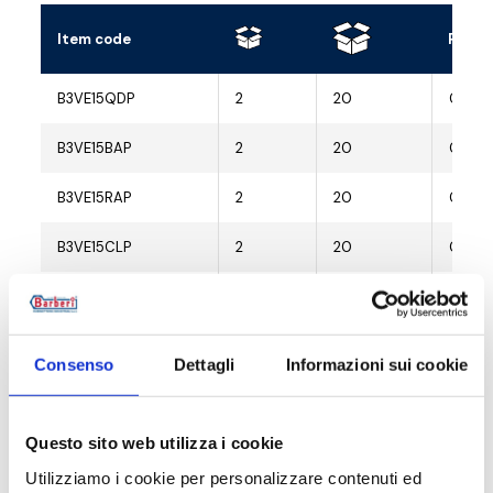
Item code
Radia
B3VE15QDP
2
20
G 1/2 
B3VE15BAP
2
20
G 1/2 
B3VE15RAP
2
20
G 1/2 
B3VE15CLP
2
20
G 1/2 
B3VE15CBP
2
20
G 1/2 
B3VE15CSP
2
20
G 1/2 
Consenso
Dettagli
Informazioni sui cookie
B3VE15NZP
2
20
G 1/2 
Questo sito web utilizza i cookie
B3VE15WBP
2
20
G 1/2 
Utilizziamo i cookie per personalizzare contenuti ed