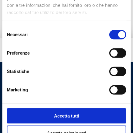
con altre informazioni che hai fornito loro o che hanno
Pièces de rechange
raccolto dal tuo utilizzo dei loro servizi.
Selezione
Necessari
del
consenso
Besoin d’aide ?
Preferenze
Statistiche
Marketing
Accetta tutti
Cookie Policy
Privacy Policy