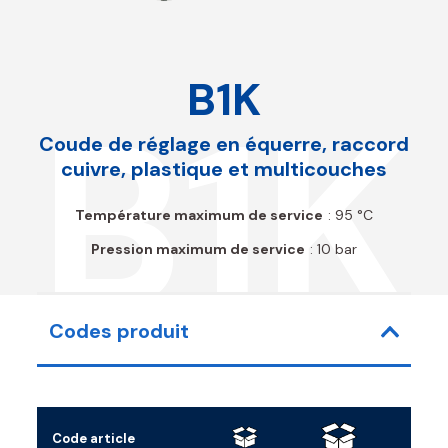
B1K
B1K
Coude de réglage en équerre, raccord
cuivre, plastique et multicouches
Température maximum de service
: 95 °C
Pression maximum de service
: 10 bar
Codes produit
Code article
Rac