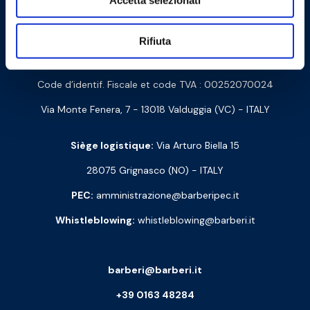
Accetta selezionati
Contactez-nous
Rifiuta
Barberi Rubinetterie Industriali S.r.l. à un seul associé
Code d’identif. Fiscale et code TVA : 00252070024
Via Monte Fenera, 7 - 13018 Valduggia (VC) - ITALY
Siège logistique:
Via Arturo Biella 15
28075 Grignasco (NO) - ITALY
PEC:
amministrazione@barberipec.it
Whistleblowing:
whistleblowing@barberi.it
barberi@barberi.it
+39 0163 48284