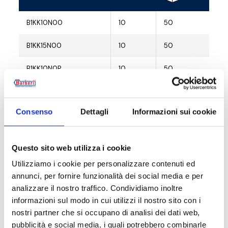
B1KK10N00
10
50
G 3
B1KK15N00
10
50
G 1
B1KK10N0P
10
50
G 3
B1KK15N0P
10
50
G 1
Consenso
Dettagli
Informazioni sui cookie
B1KK15N0V
10
50
G 1
Questo sito web utilizza i cookie
Utilizziamo i cookie per personalizzare contenuti ed
Description
annunci, per fornire funzionalità dei social media e per
analizzare il nostro traffico. Condividiamo inoltre
informazioni sul modo in cui utilizzi il nostro sito con i
Documentation
nostri partner che si occupano di analisi dei dati web,
pubblicità e social media, i quali potrebbero combinarle