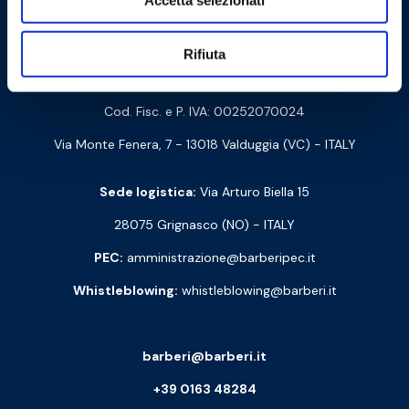
Accetta selezionati
Contattaci
Rifiuta
Barberi Rubinetterie Industriali S.r.l. a socio unico
Cod. Fisc. e P. IVA: 00252070024
Via Monte Fenera, 7 - 13018 Valduggia (VC) - ITALY
Sede logistica:
Via Arturo Biella 15
28075 Grignasco (NO) - ITALY
PEC:
amministrazione@barberipec.it
Whistleblowing:
whistleblowing@barberi.it
barberi@barberi.it
+39 0163 48284