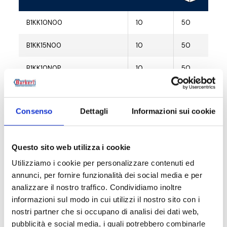
B1KK10N00
10
50
B1KK15N00
10
50
B1KK10N0P
10
50
B1KK15N0P
10
50
Consenso
Dettagli
Informazioni sui cookie
B1KK15N0V
10
50
Questo sito web utilizza i cookie
Utilizziamo i cookie per personalizzare contenuti ed
Descrizione
annunci, per fornire funzionalità dei social media e per
analizzare il nostro traffico. Condividiamo inoltre
informazioni sul modo in cui utilizzi il nostro sito con i
Documentazione
nostri partner che si occupano di analisi dei dati web,
pubblicità e social media, i quali potrebbero combinarle