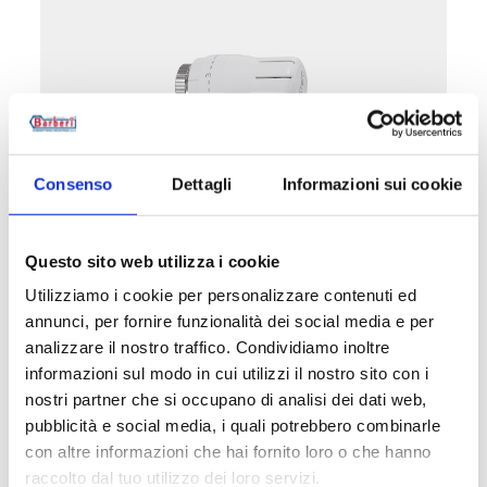
Consenso
Dettagli
Informazioni sui cookie
W1D
Questo sito web utilizza i cookie
Kit equipado com válvula termostatizável e
Utilizziamo i cookie per personalizzare contenuti ed
detentor reto, cabeça termostática PDE,
annunci, per fornire funzionalità dei social media e per
engate de cobre, plástico e multicamada.
analizzare il nostro traffico. Condividiamo inoltre
Com pré-regulação
informazioni sul modo in cui utilizzi il nostro sito con i
nostri partner che si occupano di analisi dei dati web,
Temperatura máxima de exercício
: 95 °C.
pubblicità e social media, i quali potrebbero combinarle
Pressão máxima de exercício
: 10 bar
con altre informazioni che hai fornito loro o che hanno
raccolto dal tuo utilizzo dei loro servizi.