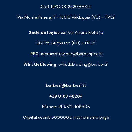
Cod. NIPC: 00252070024
Via Monte Fenera, 7 - 13018 Valduggia (VC) - ITALY
Sede de logística:
Via Arturo Biella 15
28075 Grignasco (NO) - ITALY
PEC:
amministrazione@barberipec.it
Whistleblowing:
whistleblowing@barberi.it
barberi@barberi.it
+39 0163 48284
Número REA:VC-109508
Capital social: 500.000€ inteiramente pago