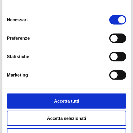
Ir para o produto
Selezione
Necessari
del
consenso
Preferenze
Statistiche
Marketing
Accetta tutti
W1E
Accetta selezionati
Kit equipado com válvula termostatizável e