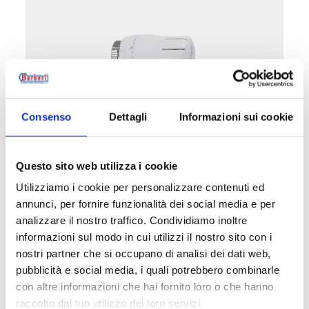
Consenso
Dettagli
Informazioni sui cookie
W1D
Questo sito web utilizza i cookie
Kit completo di valvola termostatizzabile e
Utilizziamo i cookie per personalizzare contenuti ed
detentore diritto, testa termostatica PDE,
annunci, per fornire funzionalità dei social media e per
attacco rame, plastica e multistrato. Con
analizzare il nostro traffico. Condividiamo inoltre
preregolazione
informazioni sul modo in cui utilizzi il nostro sito con i
nostri partner che si occupano di analisi dei dati web,
Temperatura massima di esercizio
: 95 °C
pubblicità e social media, i quali potrebbero combinarle
Pressione massima di esercizio
: 10 bar
con altre informazioni che hai fornito loro o che hanno
raccolto dal tuo utilizzo dei loro servizi.