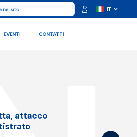
IT
ES
FR
EVENTI
CONTATTI
PT
DE
RU
EN
tta, attacco
tistrato