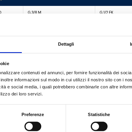
0
G 3/8 M
G 1/2 EK
0
G 1/2 M
G 1/2 EK
0
G 3/8 M
G 1/2 EK
Dettagli
0
G 1/2 M
G 1/2 EK
ookie
0
G 1/2 M
G 1/2 EK
nalizzare contenuti ed annunci, per fornire funzionalità dei socia
inoltre informazioni sul modo in cui utilizzi il nostro sito con i n
icità e social media, i quali potrebbero combinarle con altre inform
lizzo dei loro servizi.
Preferenze
Statistiche
Hai bisogno di aiuto?