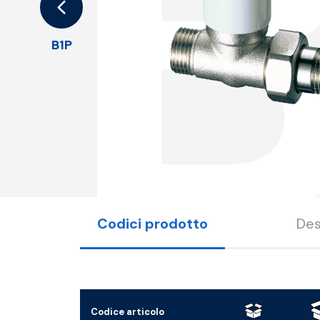
B1P
Codici prodotto
Des
Codice articolo