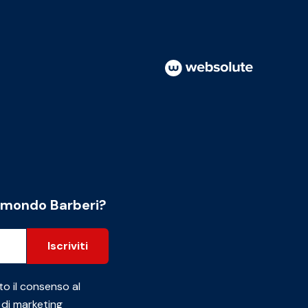
l mondo Barberi?
Iscriviti
to il consenso al
 di marketing