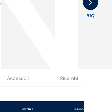
N
 °C
B1Q
Accessori
Ricambi
Finitura
Scarica il file 3D