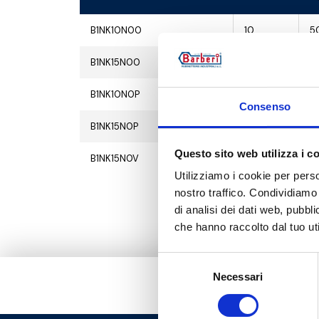
B1NK10N00
10
5
B1NK15N00
10
5
B1NK10N0P
10
5
Consenso
B1NK15N0P
10
5
Questo sito web utilizza i c
B1NK15N0V
10
5
Utilizziamo i cookie per perso
nostro traffico. Condividiamo 
di analisi dei dati web, pubbl
che hanno raccolto dal tuo uti
Selezione
Necessari
del
consenso