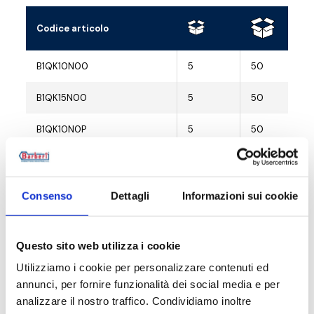
Codice articolo
B1QK10N00
5
50
B1QK15N00
5
50
B1QK10N0P
5
50
B1QK15N0P
5
50
B1QK15N0V
10
50
Consenso
Dettagli
Informazioni sui cookie
Questo sito web utilizza i cookie
Utilizziamo i cookie per personalizzare contenuti ed
Descrizione
annunci, per fornire funzionalità dei social media e per
analizzare il nostro traffico. Condividiamo inoltre