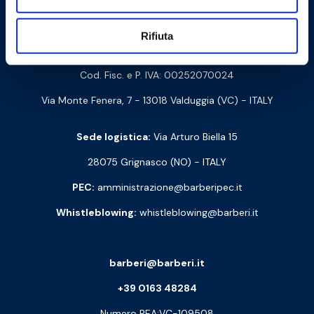
Contattaci
Rifiuta
Barberi Rubinetterie Industriali S.r.l. a socio unico
Cod. Fisc. e P. IVA: 00252070024
Via Monte Fenera, 7 - 13018 Valduggia (VC) - ITALY
Sede logistica:
Via Arturo Biella 15
28075 Grignasco (NO) - ITALY
PEC:
amministrazione@barberipec.it
Whistleblowing:
whistleblowing@barberi.it
barberi@barberi.it
+39 0163 48284
Numero REA:VC-109508