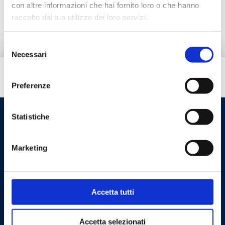
con altre informazioni che hai fornito loro o che hanno
Ricambi
raccolto dal tuo utilizzo dei loro servizi.
Selezione
Necessari
del
consenso
Hai bisogno di aiuto?
Preferenze
Statistiche
Marketing
Accetta tutti
Cookie Policy
Privacy Policy
Accetta selezionati