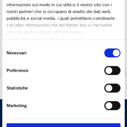
Campo di temperatura di esercizio
: 0–
informazioni sul modo in cui utilizzi il nostro sito con i
90 °C
nostri partner che si occupano di analisi dei dati web,
Temperatura ambiente
: -30–60 °C
pubblicità e social media, i quali potrebbero combinarle
Temperatura di apertura
: 3 °C
Temperatura di chiusura
: 4 °C
con altre informazioni che hai fornito loro o che hanno
raccolto dal tuo utilizzo dei loro servizi.
Vai al prodotto
Selezione
Necessari
del
consenso
Preferenze
Hai bisogno di aiuto?
Statistiche
Marketing