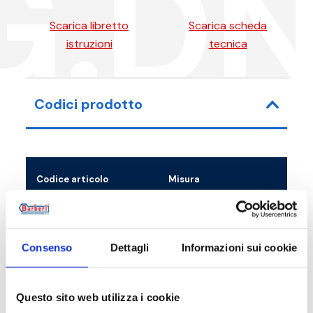
G.D
Scarica libretto
Scarica scheda
istruzioni
tecnica
Codici prodotto
Codice articolo
Misura
61G02010P
G 1 M - (G 1 M+G 3/4 F)
Consenso
Dettagli
Informazioni sui cookie
61G02010X
G 1 M - (G 1 M+G 3/4 F)
Questo sito web utilizza i cookie