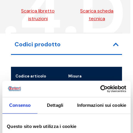
.4.
Scarica libretto
Scarica scheda
istruzioni
tecnica
Codici prodotto
Codice articolo
Misura
67G02014P
G 1 M - (G 1 M+G 3/4 F)
Consenso
Dettagli
Informazioni sui cookie
67G02014X
G 1 M - (G 1 M+G 3/4 F)
Questo sito web utilizza i cookie