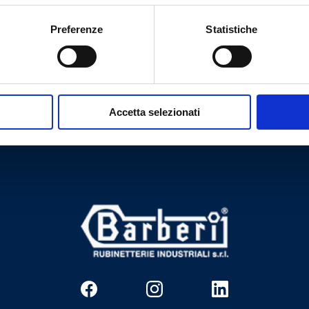
Preferenze
Statistiche
Vai al prodotto
Hai bisogno di aiuto?
Accetta selezionati