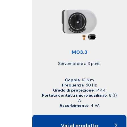
M03.3
Servomotore a 3 punti
Coppia
: 10 N·m
Frequenza
: 50 Hz
Grado di protezione
: IP 44
Portata contatti micro ausiliario
: 6 (1)
A
Assorbimento
: 4 VA
Vai al prodotto