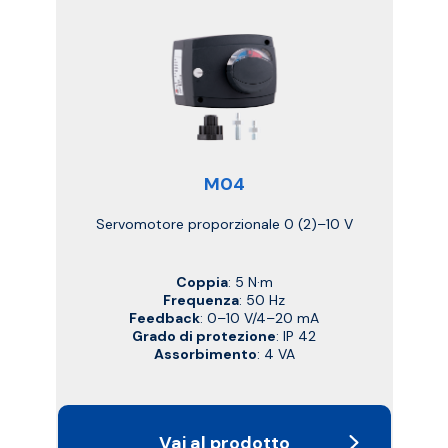
M04
Servomotore proporzionale 0 (2)–10 V
Coppia
: 5 N·m
Frequenza
: 50 Hz
Feedback
: 0–10 V/4–20 mA
Grado di protezione
: IP 42
Assorbimento
: 4 VA
Vai al prodotto