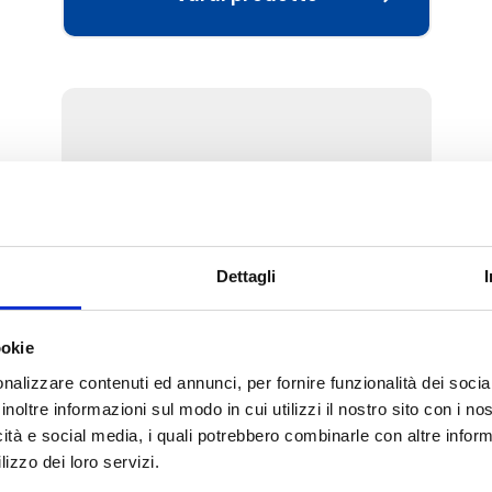
Dettagli
ookie
M04.K
nalizzare contenuti ed annunci, per fornire funzionalità dei socia
inoltre informazioni sul modo in cui utilizzi il nostro sito con i n
Ricambi per servomotori P27T2 e M04
icità e social media, i quali potrebbero combinarle con altre inform
lizzo dei loro servizi.