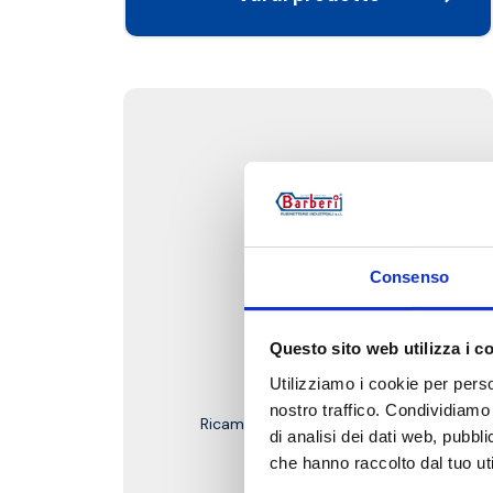
Consenso
Questo sito web utilizza i c
M03.K
Utilizziamo i cookie per perso
nostro traffico. Condividiamo 
Ricambi per servomotori M03
di analisi dei dati web, pubbl
che hanno raccolto dal tuo uti