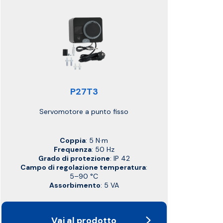
P27T3
Servomotore a punto fisso
Coppia
: 5 N·m
Frequenza
: 50 Hz
Grado di protezione
: IP 42
Campo di regolazione temperatura
:
5–90 °C
Assorbimento
: 5 VA
Vai al prodotto