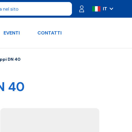
IT
ES
FR
EVENTI
CONTATTI
PT
DE
RU
uppi DN 40
EN
N 40