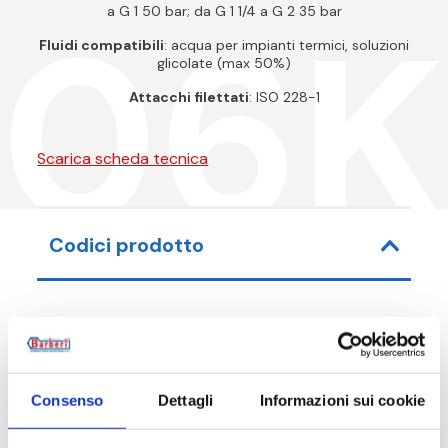
06
a G 1 50 bar; da G 1 1/4 a G 2 35 bar
Fluidi compatibili
: acqua per impianti termici, soluzioni
glicolate (max 50%)
Attacchi filettati
: ISO 228-1
Scarica scheda tecnica
Codici prodotto
Codice articolo
Misura
Consenso
Dettagli
Informazioni sui cookie
006010000KV
G 3/8 F - G 3/8 M