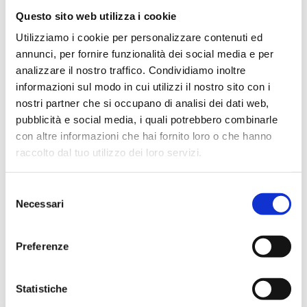
006015000KV
G 1/2 F - G 1/2 M
Questo sito web utilizza i cookie
006020000KV
G 3/4 F - G 3/4 M
Utilizziamo i cookie per personalizzare contenuti ed
annunci, per fornire funzionalità dei social media e per
006025000KV
G 1 F - G 1 M
analizzare il nostro traffico. Condividiamo inoltre
informazioni sul modo in cui utilizzi il nostro sito con i
006032000KV
G 1 1/4 F - G 1 1/4 M
nostri partner che si occupano di analisi dei dati web,
pubblicità e social media, i quali potrebbero combinarle
con altre informazioni che hai fornito loro o che hanno
raccolto dal tuo utilizzo dei loro servizi.
Descrizione
Selezione
Necessari
del
Documentazione
consenso
Preferenze
Prodotti alternativi
Statistiche