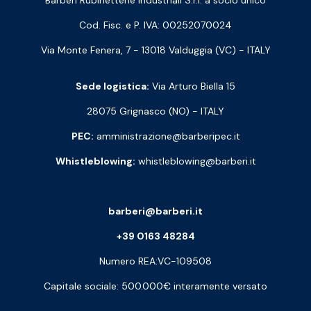
Barberi Rubinetterie Industriali S.r.l. a socio unico
Cod. Fisc. e P. IVA: 00252070024
Via Monte Fenera, 7 - 13018 Valduggia (VC) - ITALY
Sede logistica:
Via Arturo Biella 15
28075 Grignasco (NO) - ITALY
PEC:
amministrazione@barberipec.it
Whistleblowing:
whistleblowing@barberi.it
barberi@barberi.it
+39 0163 48284
Numero REA:VC-109508
Capitale sociale: 500.000€ interamente versato