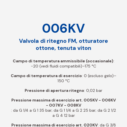
006KV
Valvola di ritegno FM, otturatore
ottone, tenuta viton
Campo di temperatura ammissibile (occasionale)
:
-20 (vedi fluidi compatibili)–175 °C
Campo di temperatura di esercizio
: 0 (escluso gelo)–
150 °C
Pressione di apertura ritegno
: 0,02 bar
Pressione massima di esercizio art. 005KV - 006KV
- 007KV - 008KV
: da G 1/4 a G 1 35 bar; da G 1 1/4 a G 2 25 bar; da G 2 1/2
a G 4 12 bar
Pressione massima di esercizio art. 020KV
: da G 3/8