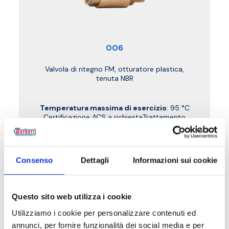
006
Valvola di ritegno FM, otturatore plastica,
tenuta NBR
Temperatura massima di esercizio
: 95 °C
Certificazione ACS a richiestaTrattamento
galvanico a richiesta Conforme al D.M. 174
Consenso
Dettagli
Informazioni sui cookie
Vai al prodotto
Questo sito web utilizza i cookie
Utilizziamo i cookie per personalizzare contenuti ed
annunci, per fornire funzionalità dei social media e per