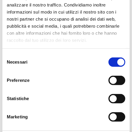
analizzare il nostro traffico. Condividiamo inoltre
informazioni sul modo in cui utilizzi il nostro sito con i
nostri partner che si occupano di analisi dei dati web,
pubblicità e social media, i quali potrebbero combinarle
con altre informazioni che hai fornito loro o che hanno
raccolto dal tuo utilizzo dei loro servizi.
Selezione
Necessari
del
consenso
006KV
Preferenze
Valvola di ritegno FM, otturatore ottone,
tenuta viton
Statistiche
Temperatura massima di esercizio
: 150 °C
Marketing
Vai al prodotto